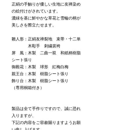
正絹の手触りが優しい生地に友禅染め
の絵付けがされています。
濃緑を基に鮮やかな草花と雪輪の柄が
美しさを際立たせます。
雛人形：正絹友禅裂地 束帯・十二単
木彫手 刺繍裳袴
屏 風：木製 二曲一双 和紙柄樹脂
シート張り
御殿花：木製 球形 紅梅白梅
親王台：木製 樹脂シート張り
飾り台：木製 樹脂シート張り
（専用桐箱付き）
製品は全て手作りですので、誠に恐れ
入りますが、
下記の内容をご容赦賜りますようお願
い申し上げます。