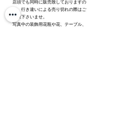
店頭でも同時に販売致しておりますの
で、行き違いによる売り切れの際はご
容赦下さいませ。
写真中の装飾用花瓶や花、テーブル、
家具などは撮影用に準備したもので
す。製品内容には含まれておりませ
ん。
返品・返金ポリシー
製品出荷の際には細心の注意を払って
商品の配送について
おりますが、不具合やお気付きの点な
どが発生した際には、交換などにより
配送地域 日本国内全域
速やかな対応をいたします。
誠に恐れ入りますが、メールもしくは
料金 ￥1,500（北海道、沖縄は
お電話にてご連絡をいただきましたら
￥2,000）
幸いに存じ上げます。
（￥30,000以上のご購入で
なお、商品の内容にご満足をいただけ
無料）
ないなど、お客様都合による理由での
Kyoto MIYAKE
返品に関しましては、商品到着後１週