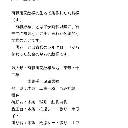
有職唐花紋様の生地で製作したお雛様
です。
「有職紋様」とは平安時代以降に、宮
中での衣装などに用いられた伝統的な
文様のことです。
「唐花」とは古代のシルクロードから
伝わった架空の草花の紋様です。
雛人形：有職唐花紋様裂地 束帯・十
二単
木彫手 刺繍裳袴
屏 風：木製 二曲一双 もみ和紙
桃色
御殿花：木製 球形 紅梅白梅
親王台：木製 樹脂シート張り ホワ
イト
飾り台：木製 樹脂シート張り ホワ