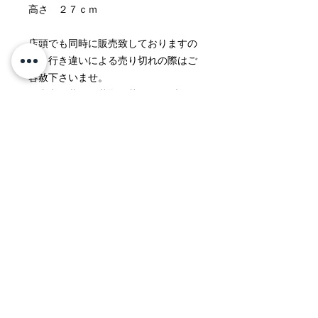
高さ ２７ｃｍ
店頭でも同時に販売致しておりますの
で、行き違いによる売り切れの際はご
容赦下さいませ。
写真中の装飾用花瓶や花、テーブル、
家具などは撮影用に準備したもので
す。製品内容には含まれておりませ
ん。
返品・返金ポリシー
製品出荷の際には細心の注意を払って
商品の配送について
おりますが、不具合やお気付きの点な
どが発生した際には、交換などにより
配送地域 日本国内全域
速やかな対応をいたします。
誠に恐れ入りますが、メールもしくは
料金 ￥1,500（北海道、沖縄は
お電話にてご連絡をいただきましたら
￥2,000）
幸いに存じ上げます。
（￥30,000以上のご購入で