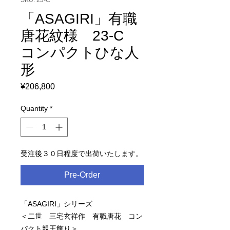
SKU: 23-C
「ASAGIRI」有職
唐花紋様 23-C
コンパクトひな人
形
Price
¥206,800
Quantity
*
受注後３０日程度で出荷いたします。
Pre-Order
「ASAGIRI」シリーズ
＜二世 三宅玄祥作 有職唐花 コン
パクト親王飾り＞